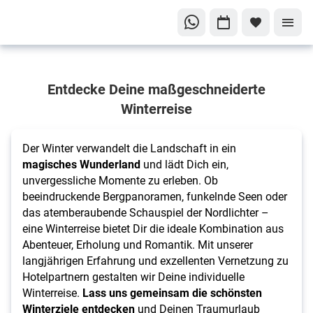
Magische
Entdecke Deine maßgeschneiderte
Momente
im
Winterreise
Schnee
Die
Der Winter verwandelt die Landschaft in ein
schönsten
magisches Wunderland
und lädt Dich ein,
unvergessliche Momente zu erleben. Ob
Winterreisen
beeindruckende Bergpanoramen, funkelnde Seen oder
das atemberaubende Schauspiel der Nordlichter –
eine Winterreise bietet Dir die ideale Kombination aus
Abenteuer, Erholung und Romantik. Mit unserer
langjährigen Erfahrung und exzellenten Vernetzung zu
Hotelpartnern gestalten wir Deine individuelle
Winterreise.
Lass uns gemeinsam die schönsten
Winterziele entdecken
und Deinen Traumurlaub