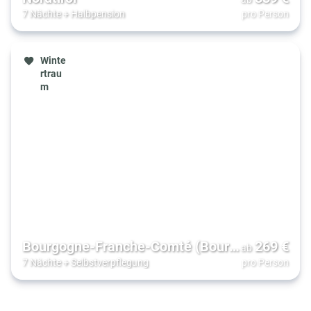
7 Nächte
+
Halbpension
pro Person
Winte
rtrau
m
Bourgogne-Franche-Comté (Bourgogne/Fran
269
€
ab
7 Nächte
+
Selbstverpflegung
pro Person