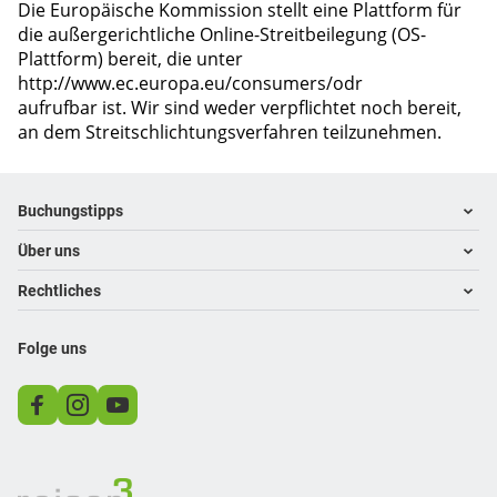
Die Europäische Kommission stellt eine Plattform für
die außergerichtliche Online-Streitbeilegung (OS-
Plattform) bereit, die unter
http://www.ec.europa.eu/consumers/odr
aufrufbar ist. Wir sind weder verpflichtet noch bereit,
an dem Streitschlichtungsverfahren teilzunehmen.
Footer
Footer navigation
Buchungstipps
Über uns
Warum im Reisebüro buchen
Hoteltipps
Rechtliches
Kontakt
Reisewelten
Über uns
Impressum
Folge uns
Karriere
Datenschutz
AGB