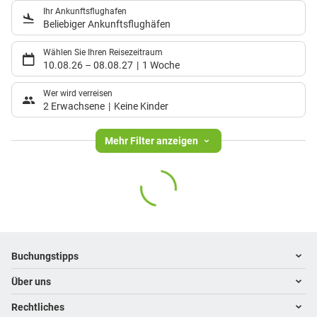
Ihr Ankunftsflughafen
Beliebiger Ankunftsflughäfen
Wählen Sie Ihren Reisezeitraum
10.08.26
–
08.08.27
1 Woche
Wer wird verreisen
2 Erwachsene
Keine Kinder
Mehr Filter anzeigen
Footer
Footer navigation
Buchungstipps
Über uns
Warum im Reisebüro buchen
Hoteltipps
Rechtliches
Kontakt