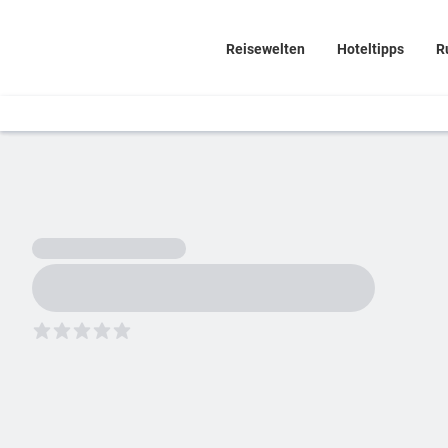
Reisewelten
Hoteltipps
R
5