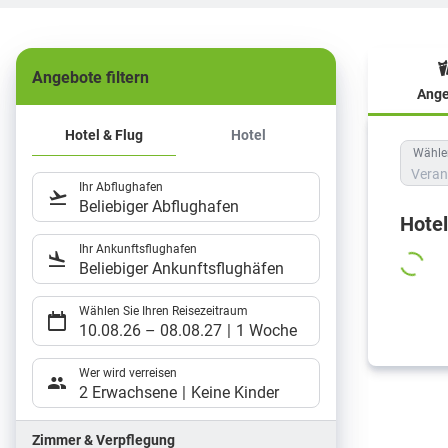
Angebote filtern
Ange
Hote
Hotel & Flug
Hotel
Wählen
Veran
Ihr Abflughafen
Beliebiger Abflughafen
Hote
Ihr Ankunftsflughafen
Beliebiger Ankunftsflughäfen
Wählen Sie Ihren Reisezeitraum
10.08.26
–
08.08.27
1 Woche
Wer wird verreisen
2 Erwachsene
Keine Kinder
Zimmer & Verpflegung