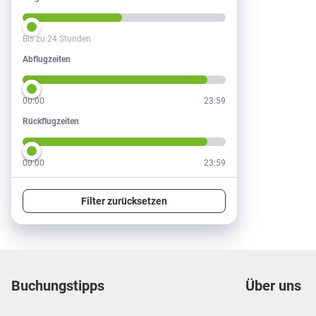
Bis zu 24 Stunden
Abflugzeiten
Abflugzeiten
00:00
23:59
Rückflugzeiten
Rückflugzeiten
00:00
23:59
Filter zurücksetzen
Footer
Footer navigation
Buchungstipps
Über uns