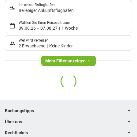
Ihr Ankunftsflughafen
Beliebiger Ankunftsflughäfen
Wählen Sie Ihren Reisezeitraum
09.08.26
–
07.08.27
1 Woche
Wer wird verreisen
2 Erwachsene
Keine Kinder
Mehr Filter anzeigen
Footer
Footer navigation
Buchungstipps
Über uns
Warum im Reisebüro buchen
Hoteltipps
Rechtliches
Kontakt